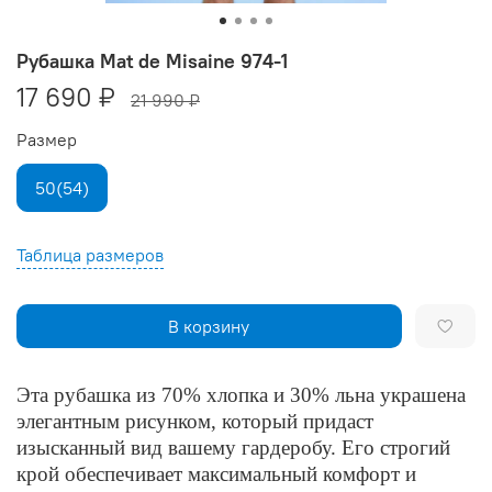
Рубашка Mat de Misaine 974-1
17 690 ₽
21 990 ₽
Размер
50(54)
Таблица размеров
В корзину
Эта
рубашка
из
70
%
хлопка
и
30
%
льна
украшена
элегантным
рисунком
,
который
придаст
изысканный
вид
вашему
гардеробу
.
Его
строгий
крой
обеспечивает
максимальный
комфорт
и